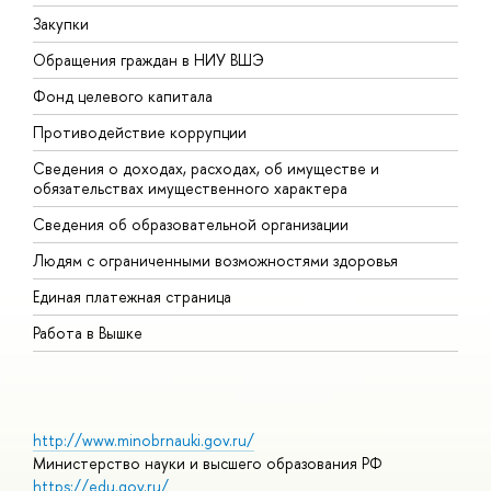
Закупки
П
Обращения граждан в НИУ ВШЭ
А
Фонд целевого капитала
Д
Противодействие коррупции
Ц
Сведения о доходах, расходах, об имуществе и
Б
обязательствах имущественного характера
О
Сведения об образовательной организации
О
Людям с ограниченными возможностями здоровья
Единая платежная страница
Работа в Вышке
http://www.minobrnauki.gov.ru/
Министерство науки и высшего образования РФ
https://edu.gov.ru/