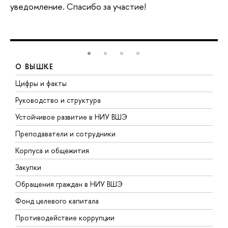
уведомление. Спасибо за участие!
О ВЫШКЕ
Цифры и факты
Л
Руководство и структура
Д
Устойчивое развитие в НИУ ВШЭ
О
Преподаватели и сотрудники
П
Корпуса и общежития
В
Закупки
П
Обращения граждан в НИУ ВШЭ
А
Фонд целевого капитала
Д
Противодействие коррупции
Ц