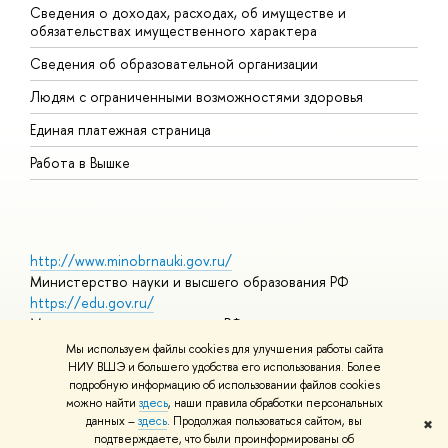
Сведения о доходах, расходах, об имуществе и
Б
обязательствах имущественного характера
О
Сведения об образовательной организации
О
Людям с ограниченными возможностями здоровья
Единая платежная страница
Работа в Вышке
http://www.minobrnauki.gov.ru/
Министерство науки и высшего образования РФ
https://edu.gov.ru/
Министерство просвещения РФ
https://elearning.hse.ru/mooc
Мы используем файлы cookies для улучшения работы сайта
Массовые открытые онлайн-курсы
НИУ ВШЭ и большего удобства его использования. Более
подробную информацию об использовании файлов cookies
можно найти
здесь
, наши правила обработки персональных
данных –
здесь
. Продолжая пользоваться сайтом, вы
✖
© НИУ ВШЭ 1993–2026
Адреса и контакты
Условия
подтверждаете, что были проинформированы об
использования материалов
Политика конфиденциальности
Карта