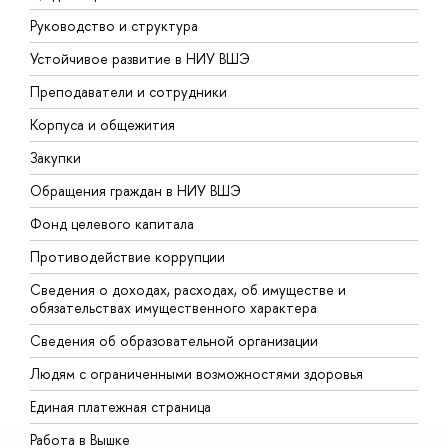
Руководство и структура
Д
Устойчивое развитие в НИУ ВШЭ
О
Преподаватели и сотрудники
П
Корпуса и общежития
В
Закупки
П
Обращения граждан в НИУ ВШЭ
А
Фонд целевого капитала
Д
Противодействие коррупции
Ц
Сведения о доходах, расходах, об имуществе и
Б
обязательствах имущественного характера
О
Сведения об образовательной организации
О
Людям с ограниченными возможностями здоровья
Единая платежная страница
Работа в Вышке