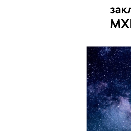
зак
МХ