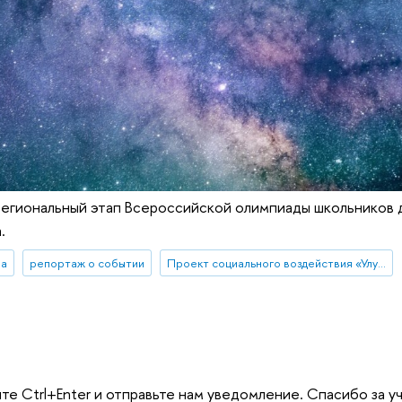
региональный этап Всероссийской олимпиады школьников д
.
ба
репортаж о событии
Проект социального воздействия «Улучшение качества обучения в школах Хангаласского улуса Республики Саха (Якутия)»
те Ctrl+Enter и отправьте нам уведомление. Спасибо за у