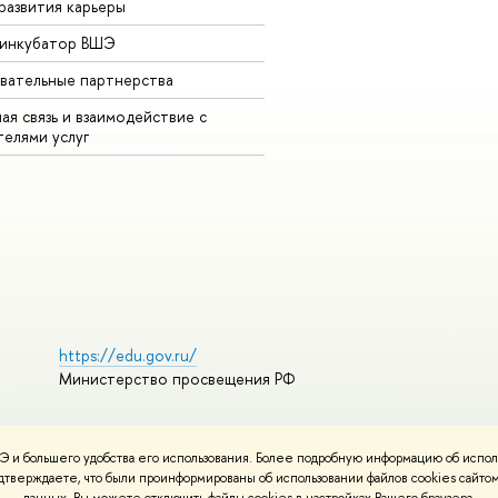
развития карьеры
-инкубатор ВШЭ
вательные партнерства
ая связь и взаимодействие с
телями услуг
https://edu.gov.ru/
Министерство просвещения РФ
 и большего удобства его использования. Более подробную информацию об испол
ования материалов
Политика конфиденциальности
Карта сайта
подтверждаете, что были проинформированы об использовании файлов cookies сай
НИУ ВШЭ