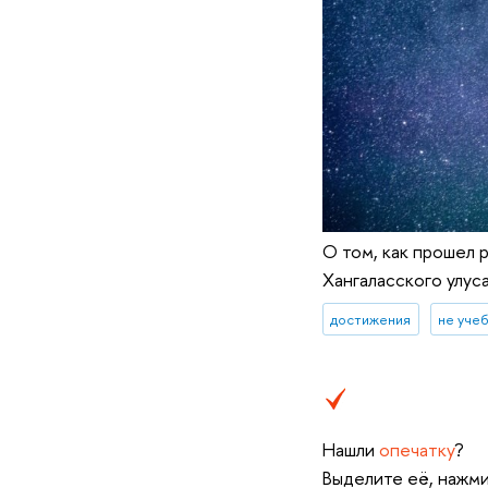
О том, как прошел 
Хангаласского улуса
достижения
не уче
Нашли
опечатку
?
Выделите её, нажми