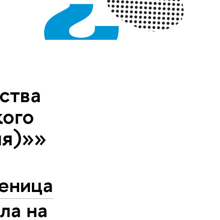
ства
кого
ия)»»
ченица
ла на