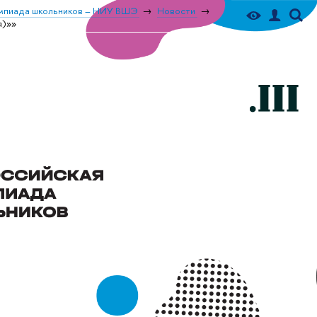
мпиада школьников – НИУ ВШЭ
Новости
я)»»