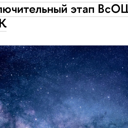
лючительный этап ВсО
К