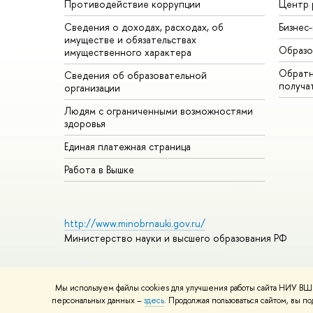
Противодействие коррупции
Центр 
Сведения о доходах, расходах, об
Бизнес
имуществе и обязательствах
Образо
имущественного характера
Обратн
Сведения об образовательной
получа
организации
Людям с ограниченными возможностями
здоровья
Единая платежная страница
Работа в Вышке
http://www.minobrnauki.gov.ru/
Министерство науки и высшего образования РФ
Мы используем файлы cookies для улучшения работы сайта НИУ ВШЭ
© НИУ ВШЭ 1993–2026
Адреса и контакты
Условия использ
персональных данных –
здесь
. Продолжая пользоваться сайтом, вы 
Шрифты HSE Sans и HSE Slab разработаны в
Школе дизайна 