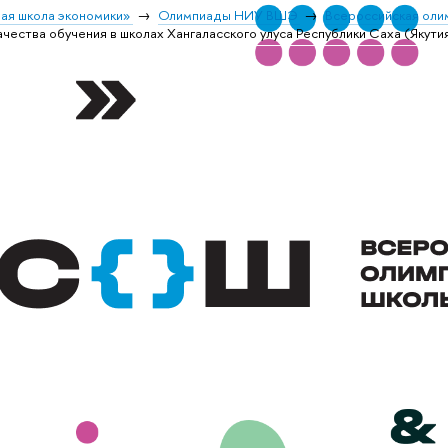
ая школа экономики»
Олимпиады НИУ ВШЭ
Всероссийская оли
чества обучения в школах Хангаласского улуса Республики Саха (Якути