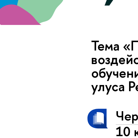
Тема «
воздей
обучени
улуса Р
Чер
10 