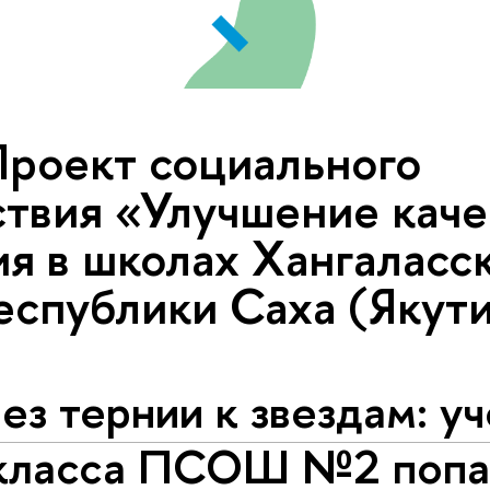
Проект социального
ствия «Улучшение каче
я в школах Хангаласс
еспублики Саха (Якут
ез тернии к звездам: у
класса ПСОШ №2 попа