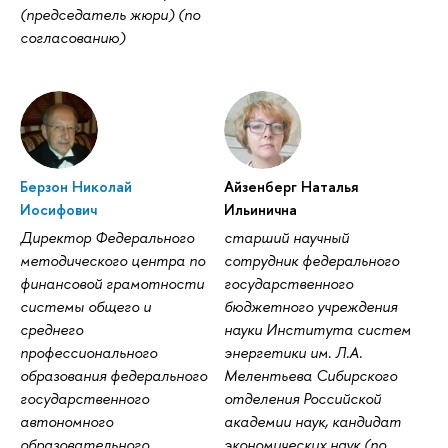
(председатель жюри) (по
согласованию)
Берзон Николай
Айзенберг Наталья
Иосифович
Ильинична
Директор Федерального
старший научный
методического центра по
сотрудник федерального
финансовой грамотности
государственного
системы общего и
бюджетного учреждения
среднего
науки Института систем
профессионального
энергетики им. Л.А.
образования федерального
Мелентьева Сибирского
государственного
отделения Российской
автономного
академии наук, кандидат
образовательного
экономических наук (по