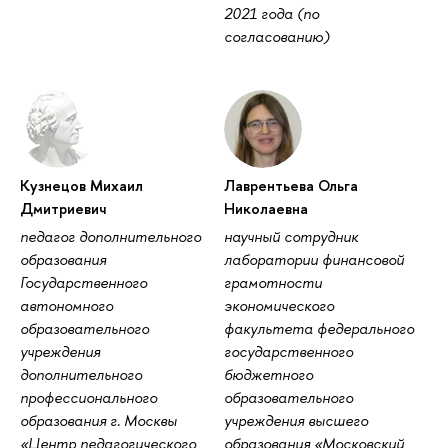
2021 года (по
согласованию)
Кузнецов Михаил
Лаврентьева Ольга
Дмитриевич
Николаевна
педагог дополнительного
научный сотрудник
образования
лаборатории финансовой
Государственного
грамотности
автономного
экономического
образовательного
факультета федерального
учреждения
государственного
дополнительного
бюджетного
профессионального
образовательного
образования г. Москвы
учреждения высшего
«Центр педагогического
образования «Московский