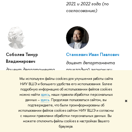
2021 и 2022 года (по
согласованию)
Соболев Тимур
Станкевич Иван Павлович
Владимирович
доцент департамента
доцент департамента
прикладной экономики
финансов и
факультета
Мы используем файлы cookies для улучшения работы сайта
математических методов
экономических наук
НИУ ВШЭ и большего удобства его использования. Более
в экономике
федерального
подробную информацию об использовании файлов cookies
можно найти
здесь
, наши правила обработки персональных
Негосударственного
государственного
данных –
здесь
. Продолжая пользоваться сайтом, вы
✖
образовательного
автономного
подтверждаете, что были проинформированы об
учреждения высшего
образовательного
использовании файлов cookies сайтом НИУ ВШЭ и согласны
с нашими правилами обработки персональных данных. Вы
образования "Российская
учреждения высшего
можете отключить файлы cookies в настройках Вашего
экономическая школа"
образования
браузера.
(институт), Ph.D (по
«Национальный