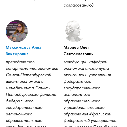
согласованию)
Максимцева Анна
Мариев Олег
Викторовна
Святославович
преподаватель
заведующий кафедрой
департамента экономики
экономики института
Санкт-Петербургской
экономики и управления
школы экономики и
федерального
менеджмента Санкт-
государственного
Петербургского филиала
автономного
федерального
образовательного
государственного
учреждения высшего
автономного
образования «Уральский
образовательного
федеральный университет
учреждения высшего
имени первого Президента