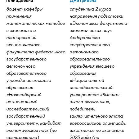
Геннадьевна
Дмитриевна
доцент кафедры
студентка 2 курса
применения
направления подготовки
математических методов
«Экономика» факультета
в экономике и
экономических наук
планировании
федерального
экономического
государственного
факультета федерального
автономного
государственного
образовательного
автономного
учреждения высшего
образовательного
образования
учреждения высшего
«Национальный
образования
исследовательский
«Новосибирский
университет «Высшая
национальный
школа экономики»,
исследовательский
победитель
государственный
заключительного этапа
университет», кандидат
всероссийской олимпиады
экономических наук (по
школьников по экономике
согласованию)
2023 года (по