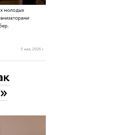
их молодых
ганизаторами
бер.
5 мая, 2025 г.
ак
у»