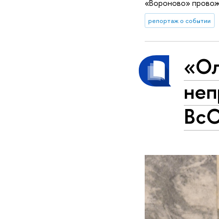
«Вороново» провожа
репортаж о событии
«Ол
неп
ВсО