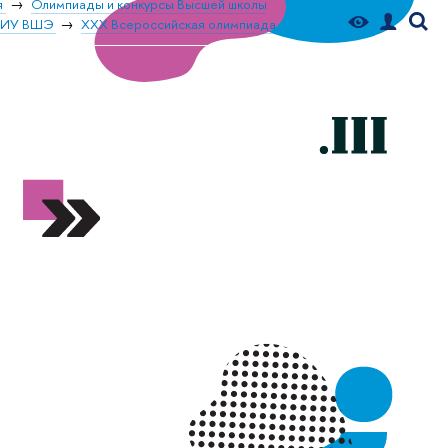
я
Олимпиады и конкурсы Высшей школы
 НИУ ВШЭ
ХХХ Всероссийская олимпиада