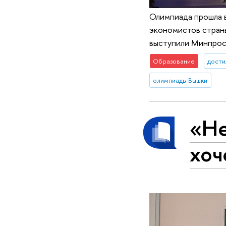
Олимпиада прошла в
экономистов страны
выступили Минпрос
Образование
дост
олимпиады Вышки
«Не
хоч