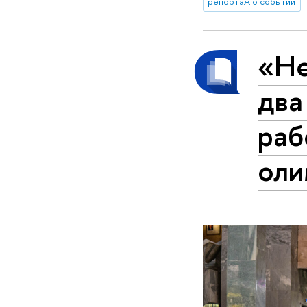
репортаж о событии
«Не
два
раб
оли