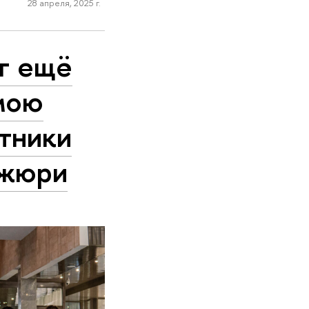
28 апреля, 2025 г.
г ещё
 мою
тники
 жюри