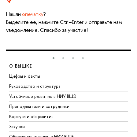
Нашли
опечатку
?
Выделите её, нажмите Ctrl+Enter и отправьте нам
уведомление. Спасибо за участие!
О ВЫШКЕ
Цифры и факты
Л
Руководство и структура
Д
Устойчивое развитие в НИУ ВШЭ
О
Преподаватели и сотрудники
П
Корпуса и общежития
В
Закупки
П
Обращения граждан в НИУ ВШЭ
А