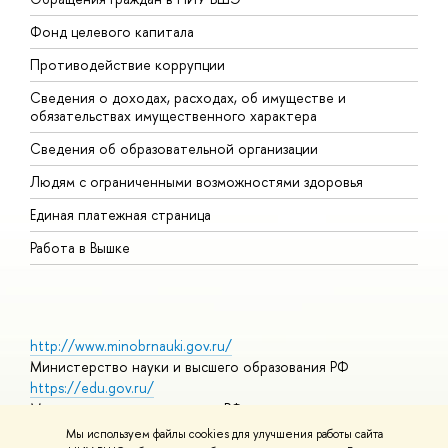
Фонд целевого капитала
Д
Противодействие коррупции
Ц
Сведения о доходах, расходах, об имуществе и
Б
обязательствах имущественного характера
О
Сведения об образовательной организации
О
Людям с ограниченными возможностями здоровья
Единая платежная страница
Работа в Вышке
http://www.minobrnauki.gov.ru/
Министерство науки и высшего образования РФ
https://edu.gov.ru/
Министерство просвещения РФ
https://elearning.hse.ru/mooc
Мы используем файлы cookies для улучшения работы сайта