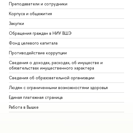
Преподаватели и сотрудники
П
Корпуса и общежития
В
Закупки
П
Обращения граждан в НИУ ВШЭ
А
Фонд целевого капитала
Д
Противодействие коррупции
Ц
Сведения о доходах, расходах, об имуществе и
Б
обязательствах имущественного характера
О
Сведения об образовательной организации
О
Людям с ограниченными возможностями здоровья
Единая платежная страница
Работа в Вышке