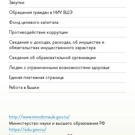
Закупки
П
Обращения граждан в НИУ ВШЭ
А
Фонд целевого капитала
Д
Противодействие коррупции
Ц
Сведения о доходах, расходах, об имуществе и
Б
обязательствах имущественного характера
О
Сведения об образовательной организации
О
Людям с ограниченными возможностями здоровья
Единая платежная страница
Работа в Вышке
http://www.minobrnauki.gov.ru/
Министерство науки и высшего образования РФ
https://edu.gov.ru/