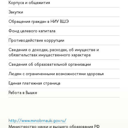
Корпуса и общежития
В
Закупки
П
Обращения граждан в НИУ ВШЭ
А
Фонд целевого капитала
Д
Противодействие коррупции
Ц
Сведения о доходах, расходах, об имуществе и
Б
обязательствах имущественного характера
О
Сведения об образовательной организации
О
Людям с ограниченными возможностями здоровья
Единая платежная страница
Работа в Вышке
http://www.minobrnauki.gov.ru/
Министерство науки и высшего образования РФ