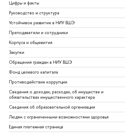
Цифры и факты
Л
Руководство и структура
Д
Устойчивое развитие в НИУ ВШЭ
О
Преподаватели и сотрудники
П
Корпуса и общежития
В
Закупки
П
Обращения граждан в НИУ ВШЭ
А
Фонд целевого капитала
Д
Противодействие коррупции
Ц
Сведения о доходах, расходах, об имуществе и
Б
обязательствах имущественного характера
О
Сведения об образовательной организации
О
Людям с ограниченными возможностями здоровья
Единая платежная страница